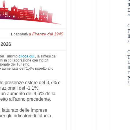
R
D
3
a Firenze dal 1945
L’ospitalità
I
2
 2026
 del Turismo
clicca qui
, la sintesi dei
hi in collaborazione con Incipit
zionale del Turismo.
I
 aumentate dell’1,4% rispetto allo
D
elle presenze estere del 3,7% e
2
nazionali del -1,1%.
o un aumento del 4,6% della
ispetto all’anno precedente,
l fatturato delle imprese
r gli indicatori di fiducia.