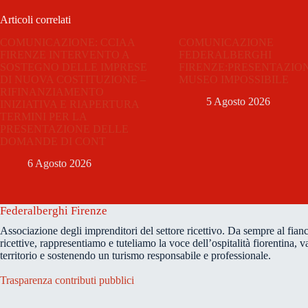
Articoli correlati
COMUNICAZIONE: CCIAA
COMUNICAZIONE
FIRENZE INTERVENTO A
FEDERALBERGHI
SOSTEGNO DELLE IMPRESE
FIRENZE:PRESENTAZIO
DI NUOVA COSTITUZIONE –
MUSEO IMPOSSIBILE
RIFINANZIAMENTO
5 Agosto 2026
INIZIATIVA E RIAPERTURA
TERMINI PER LA
PRESENTAZIONE DELLE
DOMANDE DI CONT
6 Agosto 2026
Federalberghi Firenze
Associazione degli imprenditori del settore ricettivo. Da sempre al fianc
ricettive, rappresentiamo e tuteliamo la voce dell’ospitalità fiorentina, v
territorio e sostenendo un turismo responsabile e professionale.
Trasparenza contributi pubblici