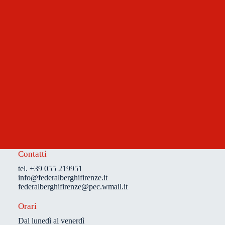
Contatti
tel. +39 055 219951
info@federalberghifirenze.it
federalberghifirenze@pec.wmail.it
Orari
D
al lunedì al venerd
ì