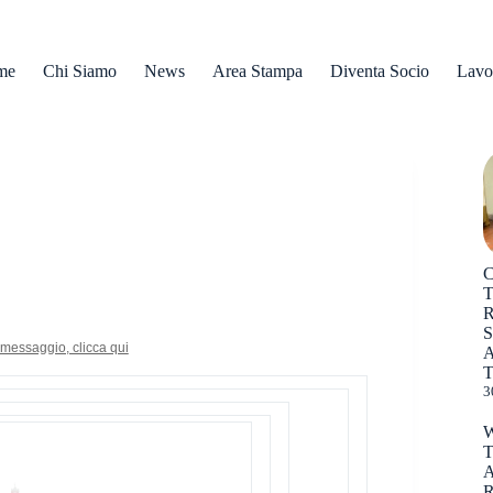
me
Chi Siamo
News
Area Stampa
Diventa Socio
Lavo
R
messaggio, clicca qui
T
3