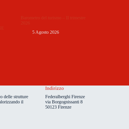
Barometro del turismo – II trimestre
2026
NE
5 Agosto 2026
Indirizzo
o delle strutture
Federalberghi Firenze
alorizzando il
via Borgognissanti 8
50123 Firenze