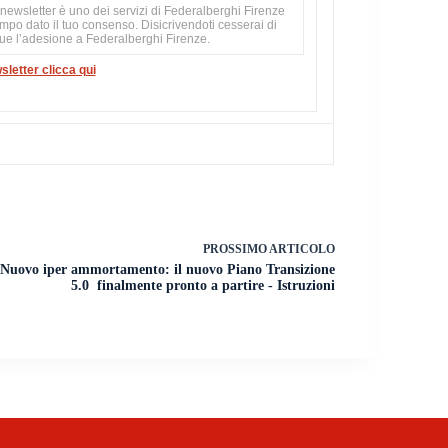
newsletter è uno dei servizi di Federalberghi Firenze
empo dato il tuo consenso. Disicrivendoti cesserai di
que l’adesione a Federalberghi Firenze.
sletter clicca qui
PROSSIMO
ARTICOLO
Nuovo iper ammortamento: il nuovo Piano Transizione
5.0 finalmente pronto a partire - Istruzioni