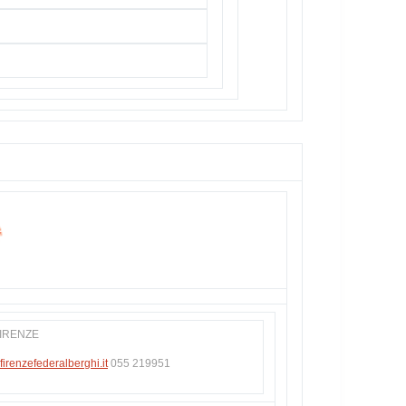
IRENZE
irenzefederalberghi.it
055 219951