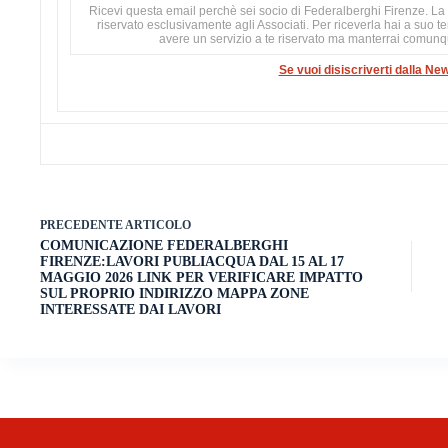
Ricevi questa email perchè sei socio di Federalberghi Firenze. La 
riservato esclusivamente agli Associati. Per riceverla hai a suo t
avere un servizio a te riservato ma manterrai comun
Se vuoi disiscriverti dalla New
PRECEDENTE
ARTICOLO
COMUNICAZIONE FEDERALBERGHI
FIRENZE:LAVORI PUBLIACQUA DAL 15 AL 17
MAGGIO 2026 LINK PER VERIFICARE IMPATTO
SUL PROPRIO INDIRIZZO MAPPA ZONE
INTERESSATE DAI LAVORI