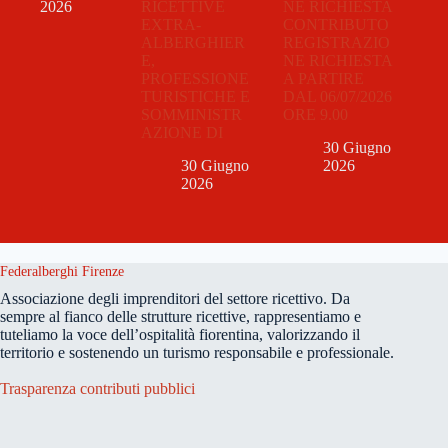
RICETTIVE
NE RICHIESTA
2026
EXTRA-
CONTRIBUTO
ALBERGHIER
REGISTRAZIO
E,
NE RICHIESTA
PROFESSIONE
A PARTIRE
TURISTICHE E
DAL 06/07/2026
SOMMINISTR
ORE 9.00
AZIONE DI
30 Giugno
30 Giugno
2026
2026
Federalberghi Firenze
Associazione degli imprenditori del settore ricettivo. Da
sempre al fianco delle strutture ricettive, rappresentiamo e
tuteliamo la voce dell’ospitalità fiorentina, valorizzando il
territorio e sostenendo un turismo responsabile e professionale.
Trasparenza contributi pubblici