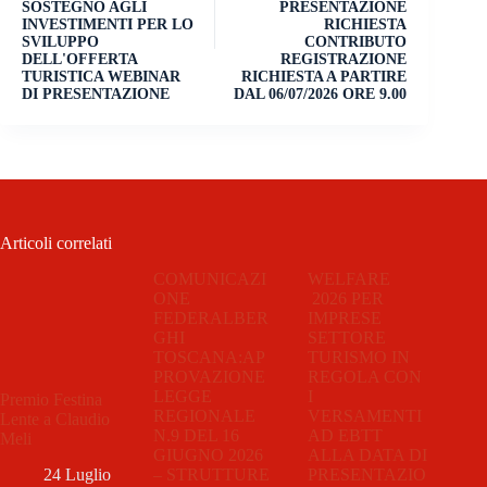
SOSTEGNO AGLI
PRESENTAZIONE
INVESTIMENTI PER LO
RICHIESTA
SVILUPPO
CONTRIBUTO
DELL'OFFERTA
REGISTRAZIONE
TURISTICA WEBINAR
RICHIESTA A PARTIRE
DI PRESENTAZIONE
DAL 06/07/2026 ORE 9.00
Articoli correlati
COMUNICAZI
WELFARE
ONE
2026 PER
FEDERALBER
IMPRESE
GHI
SETTORE
TOSCANA:AP
TURISMO IN
PROVAZIONE
REGOLA CON
LEGGE
I
Premio Festina
REGIONALE
VERSAMENTI
Lente a Claudio
N.9 DEL 16
AD EBTT
Meli
GIUGNO 2026
ALLA DATA DI
– STRUTTURE
PRESENTAZIO
24 Luglio