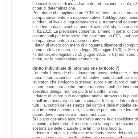
conoscibili livello di inquadramento, retribuzione iniziale, C
criteri di determinazione.
Per i datori che applicano un CCNL sottoscritto dalle organ
comparativamente più rappresentative, l’obbligo può ritener
ai criteri, ai livelli di inquadramento e ai trattamenti economi
collettivo e dagli eventuali accordi aziendali stipulati ai sens
n. 81/2015. La previsione consente, almeno in parte, di co
documentali per le imprese che applicano un CCNL sottoscri
comparativamente più rappresentative.
I datori di lavoro con meno di cinquanta dipendenti (computat
commi ottavo e nono, della legge 20 maggio 1970, n. 300, e 
47 del decreto legislativo 15 giugno 2015, n. 81) non sono te
criteri per la progressione economica.
diritto individuale di informazione (articolo 7)
L’articolo 7 prevede che il lavoratore possa richiedere, e ric
mesi, informazioni sui livelli retributivi medi, distinti per ses
lavoratori che svolgono lo stesso lavoro o un lavoro di pari 
essere esercitata anche tramite rappresentanti dei lavorator
specifica delega, ma non più di una volta l’anno.
Il datore di lavoro può adempiere anche attraverso la pubblic
o nell’area riservata del sito aziendale. Inoltre, il datore 
tutti i lavoratori dell’esistenza del diritto e delle modalità d
dati imprecisi o incompleti, i lavoratori possono chiedere chiar
datore deve rispondere in modo motivato.
Sul piano operativo assume rilievo anche la disposizione d
impedire ai lavoratori di rendere nota la propria retribuzione 
sostanziale delle clausole che limitino tale facoltà.
Il decreto, tuttavia, tutela anche la riservatezza dei terzi, p
ottenute diverse da quelle relative alla propria retribuzione