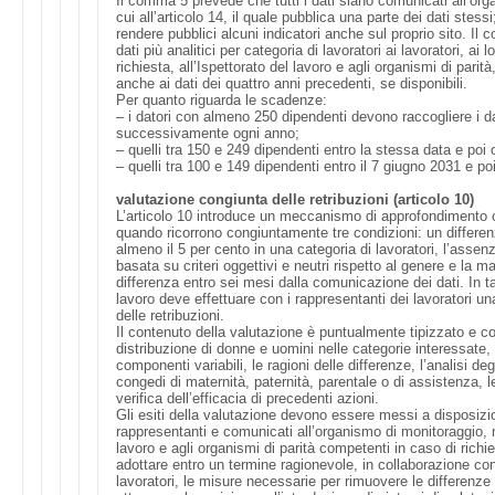
Il comma 5 prevede che tutti i dati siano comunicati all’or
cui all’articolo 14, il quale pubblica una parte dei dati stess
rendere pubblici alcuni indicatori anche sul proprio sito. Il
dati più analitici per categoria di lavoratori ai lavoratori, ai 
richiesta, all’Ispettorato del lavoro e agli organismi di parit
anche ai dati dei quattro anni precedenti, se disponibili.
Per quanto riguarda le scadenze:
– i datori con almeno 250 dipendenti devono raccogliere i da
successivamente ogni anno;
– quelli tra 150 e 249 dipendenti entro la stessa data e poi o
– quelli tra 100 e 149 dipendenti entro il 7 giugno 2031 e poi
valutazione congiunta delle retribuzioni (articolo 10)
L’articolo 10 introduce un meccanismo di approfondimento c
quando ricorrono congiuntamente tre condizioni: un differenz
almeno il 5 per cento in una categoria di lavoratori, l’asse
basata su criteri oggettivi e neutri rispetto al genere e la 
differenza entro sei mesi dalla comunicazione dei dati. In tal
lavoro deve effettuare con i rappresentanti dei lavoratori u
delle retribuzioni.
Il contenuto della valutazione è puntualmente tipizzato e com
distribuzione di donne e uomini nelle categorie interessate, i l
componenti variabili, le ragioni delle differenze, l’analisi degli
congedi di maternità, paternità, parentale o di assistenza, l
verifica dell’efficacia di precedenti azioni.
Gli esiti della valutazione devono essere messi a disposizio
rappresentanti e comunicati all’organismo di monitoraggio, n
lavoro e agli organismi di parità competenti in caso di richie
adottare entro un termine ragionevole, in collaborazione con
lavoratori, le misure necessarie per rimuovere le differenze