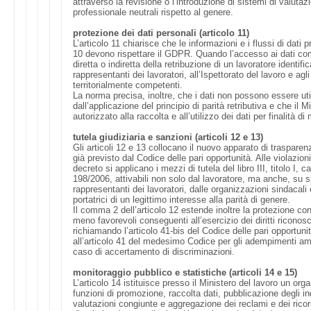
attraverso la revisione o l’introduzione di sistemi di valutaz
professionale neutrali rispetto al genere.
protezione dei dati personali (articolo 11)
L’articolo 11 chiarisce che le informazioni e i flussi di dati pr
10 devono rispettare il GDPR. Quando l’accesso ai dati com
diretta o indiretta della retribuzione di un lavoratore identifi
rappresentanti dei lavoratori, all’Ispettorato del lavoro e agl
territorialmente competenti.
La norma precisa, inoltre, che i dati non possono essere util
dall’applicazione del principio di parità retributiva e che il M
autorizzato alla raccolta e all’utilizzo dei dati per finalità di
tutela giudiziaria e sanzioni (articoli 12 e 13)
Gli articoli 12 e 13 collocano il nuovo apparato di traspare
già previsto dal Codice delle pari opportunità. Alle violazioni 
decreto si applicano i mezzi di tutela del libro III, titolo I, ca
198/2006, attivabili non solo dal lavoratore, ma anche, su s
rappresentanti dei lavoratori, dalle organizzazioni sindacali
portatrici di un legittimo interesse alla parità di genere.
Il comma 2 dell’articolo 12 estende inoltre la protezione contr
meno favorevoli conseguenti all’esercizio dei diritti riconosc
richiamando l’articolo 41-bis del Codice delle pari opportunità
all’articolo 41 del medesimo Codice per gli adempimenti amm
caso di accertamento di discriminazioni.
monitoraggio pubblico e statistiche (articoli 14 e 15)
L’articolo 14 istituisce presso il Ministero del lavoro un or
funzioni di promozione, raccolta dati, pubblicazione degli in
valutazioni congiunte e aggregazione dei reclami e dei ricors