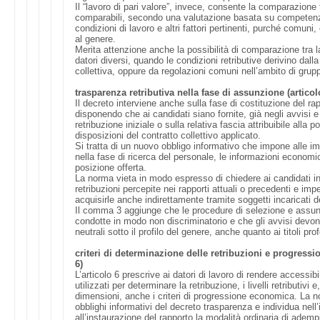
Il “lavoro di pari valore”, invece, consente la comparazione
comparabili, secondo una valutazione basata su competenz
condizioni di lavoro e altri fattori pertinenti, purché comuni, 
al genere.
Merita attenzione anche la possibilità di comparazione tra l
datori diversi, quando le condizioni retributive derivino dal
collettiva, oppure da regolazioni comuni nell’ambito di grupp
trasparenza retributiva nella fase di assunzione (articol
Il decreto interviene anche sulla fase di costituzione del rap
disponendo che ai candidati siano fornite, già negli avvisi e 
retribuzione iniziale o sulla relativa fascia attribuibile alla po
disposizioni del contratto collettivo applicato.
Si tratta di un nuovo obbligo informativo che impone alle im
nella fase di ricerca del personale, le informazioni economic
posizione offerta.
La norma vieta in modo espresso di chiedere ai candidati in
retribuzioni percepite nei rapporti attuali o precedenti e imp
acquisirle anche indirettamente tramite soggetti incaricati d
Il comma 3 aggiunge che le procedure di selezione e assu
condotte in modo non discriminatorio e che gli avvisi devono
neutrali sotto il profilo del genere, anche quanto ai titoli prof
criteri di determinazione delle retribuzioni e progress
6)
L’articolo 6 prescrive ai datori di lavoro di rendere accessibili 
utilizzati per determinare la retribuzione, i livelli retributivi
dimensioni, anche i criteri di progressione economica. La n
obblighi informativi del decreto trasparenza e individua nell
all’instaurazione del rapporto la modalità ordinaria di adem