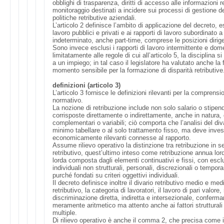
obblighi di trasparenza, diritti di accesso alle informazioni 
monitoraggio destinati a incidere sui processi di gestione d
politiche retributive aziendali.
L’articolo 2 definisce l’ambito di applicazione del decreto, e
lavoro pubblici e privati e ai rapporti di lavoro subordinato
indeterminato, anche part-time, comprese le posizioni dirige
Sono invece esclusi i rapporti di lavoro intermittente e dom
limitatamente alle regole di cui all’articolo 5, la disciplina s
a un impiego; in tal caso il legislatore ha valutato anche l
momento sensibile per la formazione di disparità retributive
definizioni (articolo 3)
L’articolo 3 fornisce le definizioni rilevanti per la comprensi
normativo.
La nozione di retribuzione include non solo salario o stipendi
corrisposte direttamente o indirettamente, anche in natura
complementari o variabili; ciò comporta che l’analisi del div
minimo tabellare o al solo trattamento fisso, ma deve invest
economicamente rilevanti connesse al rapporto.
Assume rilievo operativo la distinzione tra retribuzione in se
retributivo, quest’ultimo inteso come retribuzione annua lord
lorda composta dagli elementi continuativi e fissi, con escl
individuali non strutturali, personali, discrezionali o tempor
purché fondati su criteri oggettivi individuali.
Il decreto definisce inoltre il divario retributivo medio e medi
retributivo, la categoria di lavoratori, il lavoro di pari valor
discriminazione diretta, indiretta e intersezionale, confer
meramente aritmetico ma attento anche ai fattori strutturali 
multiple.
Di rilievo operativo è anche il comma 2, che precisa come i