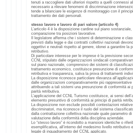
tenuti a raccogliere dati ulteriori rispetto a quelli connessi
necessario a rilevare fenomeni di discriminazione intersezi
tende a bilanciare le esigenze di monitoraggio con il princi
trattamento dei dati personali.
stesso lavoro e lavoro di pari valore (articolo 4)
L’articolo 4 è la disposizione cardine sul piano sostanziale, p
comparazione tra posizioni lavorative.
Il legislatore afferma che i sistemi di determinazione e class
previsti dalla legge e dai contratti collettivi nazionali devono
oggettivi e neutrali rispetto al genere, idonei a garantire la 
retributivo.
Di particolare interesse per le imprese è la previsione seco
CCNL stipulato dalle organizzazioni sindacali comparativa
sul piano nazionale, comprensivo dei sistemi di classifica
trattamento economico, costituisce presunzione di conformità
retributiva e trasparenza, salva la prova di trattamenti indivi
La disposizione riconosce particolare rilevanza all’applicaz
dalle organizzazioni comparativamente più rappresentative 
attribuendo a tali sistemi una presunzione di conformità ai p
parità retributiva.
L’applicazione del CCNL Turismo costituisce, ai sensi dell’a
elemento presuntivo di conformità ai principi di parità retrib
La disposizione non esclude possibili contestazioni relative 
discriminatori, ma riconosce il ruolo del sistema classificator
dalla contrattazione collettiva nazionale quale parametro di 
valutazione della conformità della disciplina aziendale.
Lo “stesso lavoro” è ricondotto a mansioni identiche o riferib
esemplificativa, all’interno del medesimo livello retributiv
legale di inquadramento del CCNL applicato.