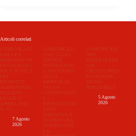
Articoli correlati
COMUNICAZI
COMUNICAZI
COMUNICAZI
ONE LEX:
ONE: CCIAA
ONE
DISPOSIZIONI
FIRENZE
FEDERALBER
SANZIONATO
INTERVENTO
GHI
RIE A TUTELA
A SOSTEGNO
FIRENZE:PRES
DEI
DELLE
ENTAZIONE
PRODOTTI
IMPRESE DI
MUSEO
ALIMENTARI
NUOVA
IMPOSSIBILE
ITALIANI –
COSTITUZION
5 Agosto
LEGGE 21
E –
2026
APRILE 2026
RIFINANZIAM
N. 75
ENTO
INIZIATIVA E
7 Agosto
RIAPERTURA
2026
TERMINI PER
LA