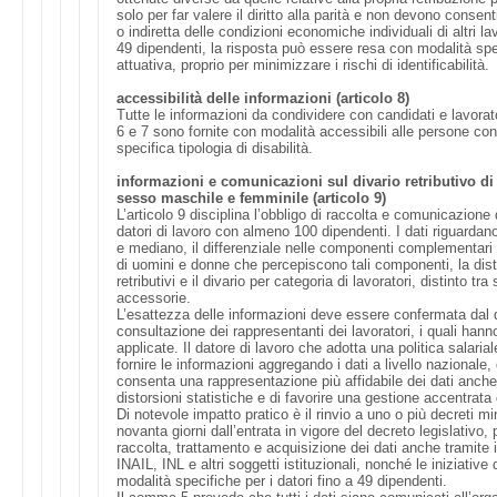
solo per far valere il diritto alla parità e non devono consenti
o indiretta delle condizioni economiche individuali di altri lav
49 dipendenti, la risposta può essere resa con modalità spec
attuativa, proprio per minimizzare i rischi di identificabilità.
accessibilità delle informazioni (articolo 8)
Tutte le informazioni da condividere con candidati e lavorator
6 e 7 sono fornite con modalità accessibili alle persone con 
specifica tipologia di disabilità.
informazioni e comunicazioni sul divario retributivo di 
sesso maschile e femminile (articolo 9)
L’articolo 9 disciplina l’obbligo di raccolta e comunicazione de
datori di lavoro con almeno 100 dipendenti. I dati riguardano 
e mediano, il differenziale nelle componenti complementari o
di uomini e donne che percepiscono tali componenti, la distr
retributivi e il divario per categoria di lavoratori, distinto t
accessorie.
L’esattezza delle informazioni deve essere confermata dal 
consultazione dei rappresentanti dei lavoratori, i quali han
applicate. Il datore di lavoro che adotta una politica salaria
fornire le informazioni aggregando i dati a livello nazionale,
consenta una rappresentazione più affidabile dei dati anche a
distorsioni statistiche e di favorire una gestione accentrat
Di notevole impatto pratico è il rinvio a uno o più decreti min
novanta giorni dall’entrata in vigore del decreto legislativo, 
raccolta, trattamento e acquisizione dei dati anche tramite 
INAIL, INL e altri soggetti istituzionali, nonché le iniziative
modalità specifiche per i datori fino a 49 dipendenti.