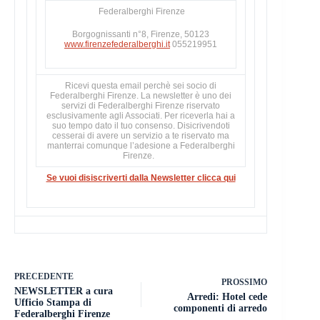
Federalberghi Firenze
Borgognissanti n°8, Firenze, 50123
www.firenzefederalberghi.it
055219951
Ricevi questa email perchè sei socio di
Federalberghi Firenze. La newsletter è uno dei
servizi di Federalberghi Firenze riservato
esclusivamente agli Associati. Per riceverla hai a
suo tempo dato il tuo consenso. Disicrivendoti
cesserai di avere un servizio a te riservato ma
manterrai comunque l’adesione a Federalberghi
Firenze.
Se vuoi disiscriverti dalla Newsletter clicca qui
PRECEDENTE
PROSSIMO
NEWSLETTER a cura
Arredi: Hotel cede
Ufficio Stampa di
componenti di arredo
Federalberghi Firenze