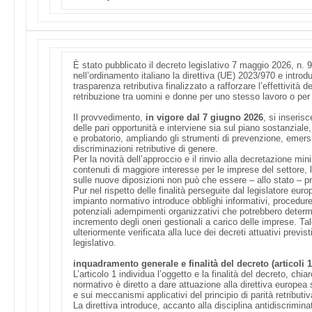
È stato pubblicato il decreto legislativo 7 maggio 2026, n.
nell’ordinamento italiano la direttiva (UE) 2023/970 e intro
trasparenza retributiva finalizzato a rafforzare l’effettività de
retribuzione tra uomini e donne per uno stesso lavoro o per 
Il provvedimento,
in vigore dal 7 giugno 2026
, si inseris
delle pari opportunità e interviene sia sul piano sostanziale
e probatorio, ampliando gli strumenti di prevenzione, emers
discriminazioni retributive di genere.
Per la novità dell’approccio e il rinvio alla decretazione mini
contenuti di maggiore interesse per le imprese del settore,
sulle nuove diposizioni non può che essere – allo stato – pr
Pur nel rispetto delle finalità perseguite dal legislatore eur
impianto normativo introduce obblighi informativi, procedur
potenziali adempimenti organizzativi che potrebbero determi
incremento degli oneri gestionali a carico delle imprese. T
ulteriormente verificata alla luce dei decreti attuativi previst
legislativo.
inquadramento generale e finalità del decreto (articoli 1
L’articolo 1 individua l’oggetto e la finalità del decreto, chi
normativo è diretto a dare attuazione alla direttiva europea 
e sui meccanismi applicativi del principio di parità retributiv
La direttiva introduce, accanto alla disciplina antidiscrimina