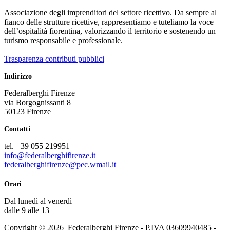
Associazione degli imprenditori del settore ricettivo. Da sempre al
fianco delle strutture ricettive, rappresentiamo e tuteliamo la voce
dell’ospitalità fiorentina, valorizzando il territorio e sostenendo un
turismo responsabile e professionale.
Trasparenza contributi pubblici
Indirizzo
Federalberghi Firenze
via Borgognissanti 8
50123 Firenze
Contatti
tel. +39 055 219951
info@federalberghifirenze.it
federalberghifirenze@pec.wmail.it
Orari
D
al lunedì al venerd
ì
dalle 9 alle 13
Copyright © 2026 Federalberghi Firenze - P.IVA 03609940485 -