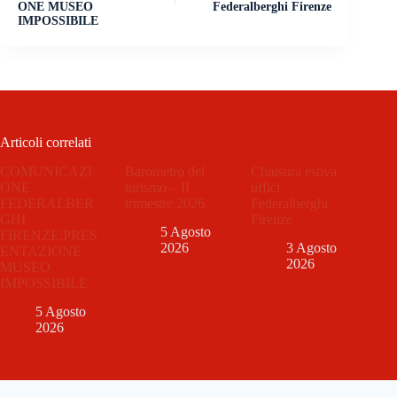
ONE MUSEO
Federalberghi Firenze
IMPOSSIBILE
Articoli correlati
COMUNICAZI
Barometro del
Chiusura estiva
ONE
turismo – II
uffici
FEDERALBER
trimestre 2026
Federalberghi
GHI
Firenze
5 Agosto
FIRENZE:PRES
2026
3 Agosto
ENTAZIONE
2026
MUSEO
IMPOSSIBILE
5 Agosto
2026