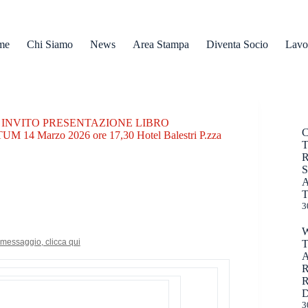
me
Chi Siamo
News
Area Stampa
Diventa Socio
Lavo
INVITO PRESENTAZIONE LIBRO
Marzo 2026 ore 17,30 Hotel Balestri P.zza
R
T
3
messaggio, clicca qui
R
D
3