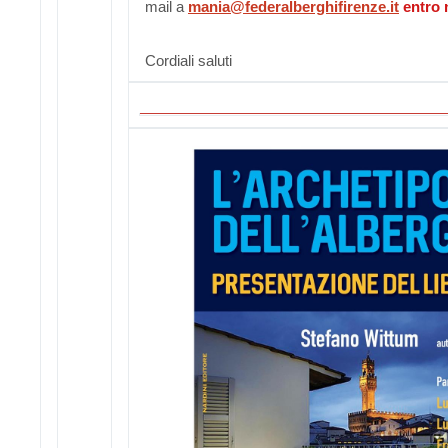
mail a
mania@federalberghifirenze.it
entro 
Cordiali saluti