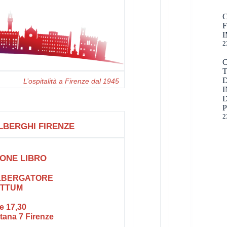
I
2
L’ospitalità a Firenze dal 1945
I
D
2
BERGHI FIRENZE
IONE LIBRO
ALBERGATORE
ITTUM
e 17,30
ntana 7 Firenze