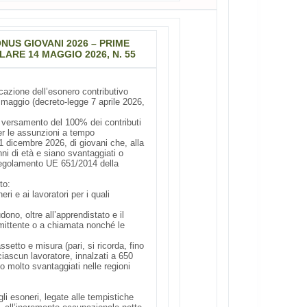
NUS GIOVANI 2026 – PRIME
LARE 14 MAGGIO 2026, N. 55
icazione dell’esonero contributivo
1° maggio (decreto-legge 7 aprile 2026,
al versamento del 100% dei contributi
 per le assunzioni a tempo
1 dicembre 2026, di giovani che, alla
i di età e siano svantaggiati o
 Regolamento UE 651/2014 della
to:
ri e ai lavoratori per i quali
udono, oltre all’apprendistato e il
rmittente o a chiamata nonché le
ssetto e misura (pari, si ricorda, fino
ascun lavoratore, innalzati a 650
 o molto svantaggiati nelle regioni
gli esoneri, legate alle tempistiche