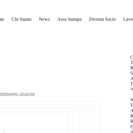
me
Chi Siamo
News
Area Stampa
Diventa Socio
Lavo
R
T
3
messaggio, clicca qui
R
D
3