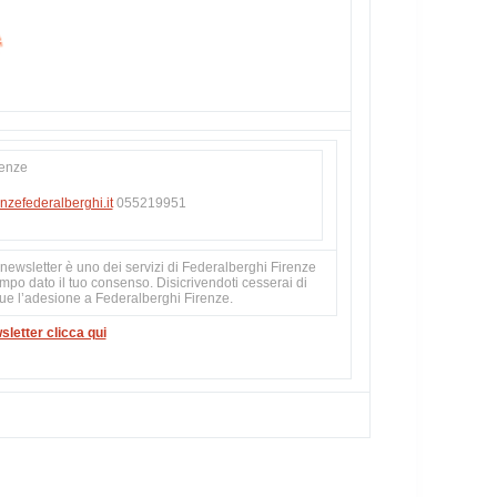
renze
nzefederalberghi.it
055219951
newsletter è uno dei servizi di Federalberghi Firenze
empo dato il tuo consenso. Disicrivendoti cesserai di
que l’adesione a Federalberghi Firenze.
sletter clicca qui