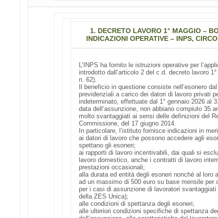
1. DECRETO LAVORO 1° MAGGIO – BO
INDICAZIONI OPERATIVE – INPS, CIRCO
L’INPS ha fornito le istruzioni operative per l’appl
introdotto dall’articolo 2 del c.d. decreto lavoro 
n. 62).
Il beneficio in questione consiste nell’esonero d
previdenziali a carico dei datori di lavoro privati
indeterminato, effettuate dal 1° gennaio 2026 al 3
data dell’assunzione, non abbiano compiuto 35 ann
molto svantaggiati ai sensi delle definizioni del
Commissione, del 17 giugno 2014.
In particolare, l’istituto fornisce indicazioni in meri
ai datori di lavoro che possono accedere agli esone
spettano gli esoneri;
ai rapporti di lavoro incentivabili, dai quali si escl
lavoro domestico, anche i contratti di lavoro inte
prestazioni occasionali;
alla durata ed entità degli esoneri nonché al loro a
ad un massimo di 500 euro su base mensile per ci
per i casi di assunzione di lavoratori svantaggiati
della ZES Unica);
alle condizioni di spettanza degli esoneri;
alle ulteriori condizioni specifiche di spettanza de