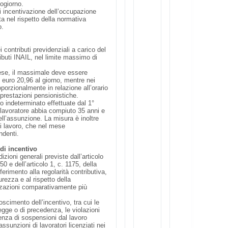
ogiorno.
di incentivazione dell’occupazione
ta nel rispetto della normativa
o.
contributi previdenziali a carico del
ibuti INAIL, nel limite massimo di
 mese, il massimale deve essere
i euro 20,96 al giorno, mentre nei
oporzionalmente in relazione all’orario
 prestazioni pensionistiche.
o indeterminato effettuate dal 1°
 lavoratore abbia compiuto 35 anni e
ll’assunzione. La misura è inoltre
di lavoro, che nel mese
ndenti.
di incentivo
zioni generali previste dall’articolo
0 e dell’articolo 1, c. 1175, della
erimento alla regolarità contributiva,
urezza e al rispetto della
izzazioni comparativamente più
oscimento dell’incentivo, tra cui le
legge o di precedenza, le violazioni
senza di sospensioni dal lavoro
ssunzioni di lavoratori licenziati nei