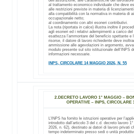
dell’assunzione, alle caratteristiche del lavorator
al trattamento economico individuale che deve ess
alle restrizioni previste in materia di licenziamenti
alla compatibilità con la normativa in materia di a
occupazionale netto;
al coordinamento con altri esoneri contributivi.
La nota (riportata in calce) illustra inoltre il pr
agli esoneri ed i relativi adempimenti a carico de
esattezza l’ammontare del beneficio spettante e l’
risorse, il datore di lavoro richiedente deve inolt
ammissione alle agevolazioni in argomento, avva
modulo presente sul sito istituzionale dell’INPS d
informazioni necessarie.
INPS, CIRCOLARE 14 MAGGIO 2026, N. 55
2.
DECRETO LAVORO 1° MAGGIO – BONU
OPERATIVE – INPS, CIRCOLARE 1
L’INPS ha fornito le istruzioni operative per l’appl
introdotto dall’articolo 3 del c.d. decreto lavoro 
2026, n. 62), destinato ai datori di lavoro privati
tempo indeterminato presso sedi o unità produttiv