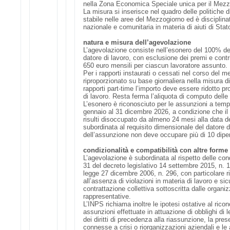
nella Zona Economica Speciale unica per il Mezz
La misura si inserisce nel quadro delle politiche 
stabile nelle aree del Mezzogiorno ed è disciplina
nazionale e comunitaria in materia di aiuti di Stat
natura e misura dell’agevolazione
L’agevolazione consiste nell’esonero del 100% dei 
datore di lavoro, con esclusione dei premi e contr
650 euro mensili per ciascun lavoratore assunto.
Per i rapporti instaurati o cessati nel corso del
riproporzionato su base giornaliera nella misura d
rapporti part-time l’importo deve essere ridotto pr
di lavoro. Resta ferma l’aliquota di computo delle
L’esonero è riconosciuto per le assunzioni a temp
gennaio al 31 dicembre 2026, a condizione che il
risulti disoccupato da almeno 24 mesi alla data de
subordinata al requisito dimensionale del datore 
dell’assunzione non deve occupare più di 10 dipe
condizionalità e compatibilità con altre forme 
L’agevolazione è subordinata al rispetto delle condi
31 del decreto legislativo 14 settembre 2015, n. 15
legge 27 dicembre 2006, n. 296, con particolare rif
all’assenza di violazioni in materia di lavoro e sic
contrattazione collettiva sottoscritta dalle organ
rappresentative.
L’INPS richiama inoltre le ipotesi ostative al ricon
assunzioni effettuate in attuazione di obblighi di 
dei diritti di precedenza alla riassunzione, la pre
connesse a crisi o riorganizzazioni aziendali e le a