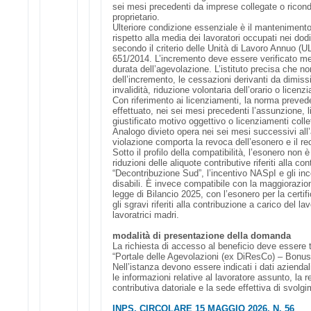
sei mesi precedenti da imprese collegate o ricon
proprietario.
Ulteriore condizione essenziale è il manteniment
rispetto alla media dei lavoratori occupati nei do
secondo il criterio delle Unità di Lavoro Annuo (
651/2014. L’incremento deve essere verificato me
durata dell’agevolazione. L’istituto precisa che no
dell’incremento, le cessazioni derivanti da dimis
invalidità, riduzione volontaria dell’orario o licen
Con riferimento ai licenziamenti, la norma prevede
effettuato, nei sei mesi precedenti l’assunzione, l
giustificato motivo oggettivo o licenziamenti colle
Analogo divieto opera nei sei mesi successivi all
violazione comporta la revoca dell’esonero e il rec
Sotto il profilo della compatibilità, l’esonero non 
riduzioni delle aliquote contributive riferiti alla co
“Decontribuzione Sud”, l’incentivo NASpI e gli ince
disabili. È invece compatibile con la maggiorazion
legge di Bilancio 2025, con l’esonero per la certif
gli sgravi riferiti alla contribuzione a carico del l
lavoratrici madri.
modalità di presentazione della domanda
La richiesta di accesso al beneficio deve essere
“Portale delle Agevolazioni (ex DiResCo) – Bonu
Nell’istanza devono essere indicati i dati aziendal
le informazioni relative al lavoratore assunto, la 
contributiva datoriale e la sede effettiva di svolgim
INPS, CIRCOLARE 15 MAGGIO 2026, N. 56