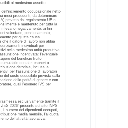
ducibili al medesimo assetto
o dell’incremento occupazionale netto
dici mesi precedenti, da determinare
ULA) previsto dal regolamento UE n.
nsilmente e mantenuto per tutta la
n rilevano negativamente, ai fini
sioni volontarie, pensionamento,
ziamento per giusta causa.
 che il datore di lavoro non abbia
icenziamenti individuali per
ttivi nella medesima unità produttiva.
’assunzione incentivata: l’eventuale
upero del beneficio fruito.
è cumulabile con altri esoneri o
ntribuzione datoriale, inclusa la
ntivi per l’assunzione di lavoratori
e del costo deducibile prevista dalla
icazione della parità di genere e con
avoratore, quali l’esonero IVS per
 trasmessa esclusivamente tramite il
s ZES 2026” presente sul sito INPS.
i, il numero dei dipendenti occupati,
retribuzione media mensile, l’aliquota
ento dell’attività lavorativa.