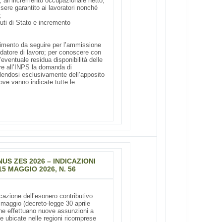
e, all’incremento occupazionale netto,
ere garantito ai lavoratori nonché
;
iuti di Stato e incremento
ocedimento da seguire per l’ammissione
l datore di lavoro; per conoscere con
eventuale residua disponibilità delle
rare all’INPS la domanda di
lendosi esclusivamente dell’apposito
ove vanno indicate tutte le
S ZES 2026 – INDICAZIONI
5 MAGGIO 2026, N. 56
icazione dell’esonero contributivo
1° maggio (decreto-legge 30 aprile
 che effettuano nuove assunzioni a
e ubicate nelle regioni ricomprese