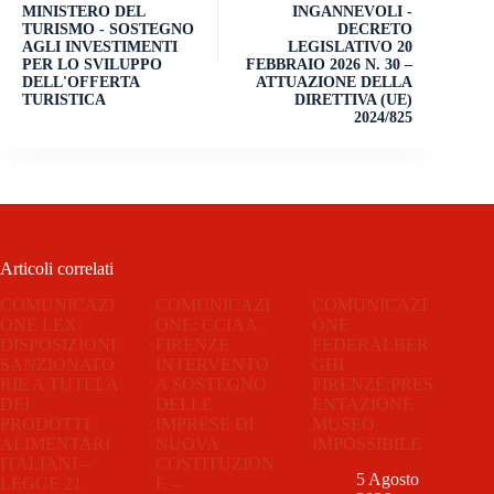
MINISTERO DEL
INGANNEVOLI -
TURISMO - SOSTEGNO
DECRETO
AGLI INVESTIMENTI
LEGISLATIVO 20
PER LO SVILUPPO
FEBBRAIO 2026 N. 30 –
DELL'OFFERTA
ATTUAZIONE DELLA
TURISTICA
DIRETTIVA (UE)
2024/825
Articoli correlati
COMUNICAZI
COMUNICAZI
COMUNICAZI
ONE LEX:
ONE: CCIAA
ONE
DISPOSIZIONI
FIRENZE
FEDERALBER
SANZIONATO
INTERVENTO
GHI
RIE A TUTELA
A SOSTEGNO
FIRENZE:PRES
DEI
DELLE
ENTAZIONE
PRODOTTI
IMPRESE DI
MUSEO
ALIMENTARI
NUOVA
IMPOSSIBILE
ITALIANI –
COSTITUZION
5 Agosto
LEGGE 21
E –