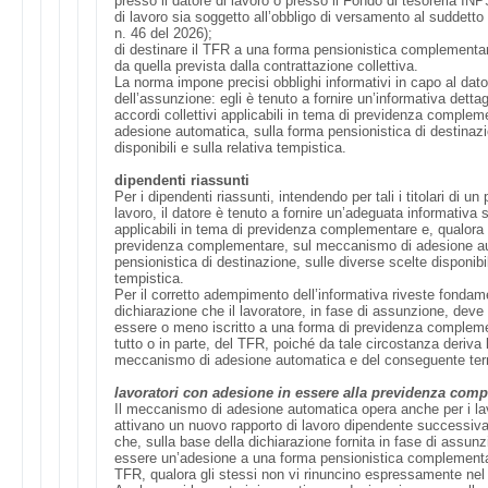
presso il datore di lavoro o presso il Fondo di tesoreria INPS
di lavoro sia soggetto all’obbligo di versamento al suddetto 
n. 46 del 2026);
di destinare il TFR a una forma pensionistica complementare
da quella prevista dalla contrattazione collettiva.
La norma impone precisi obblighi informativi in capo al dat
dell’assunzione: egli è tenuto a fornire un’informativa detta
accordi collettivi applicabili in tema di previdenza comple
adesione automatica, sulla forma pensionistica di destinazi
disponibili e sulla relativa tempistica.
dipendenti riassunti
Per i dipendenti riassunti, intendendo per tali i titolari di u
lavoro, il datore è tenuto a fornire un’adeguata informativa su
applicabili in tema di previdenza complementare e, qualora ris
previdenza complementare, sul meccanismo di adesione au
pensionistica di destinazione, sulle diverse scelte disponibil
tempistica.
Per il corretto adempimento dell’informativa riveste fondam
dichiarazione che il lavoratore, in fase di assunzione, deve fo
essere o meno iscritto a una forma di previdenza compleme
tutto o in parte, del TFR, poiché da tale circostanza deriva 
meccanismo di adesione automatica e del conseguente term
lavoratori con adesione in essere alla previdenza com
Il meccanismo di adesione automatica opera anche per i lav
attivano un nuovo rapporto di lavoro dipendente successiv
che, sulla base della dichiarazione fornita in fase di assunzi
essere un’adesione a una forma pensionistica complementa
TFR, qualora gli stessi non vi rinuncino espressamente nel 