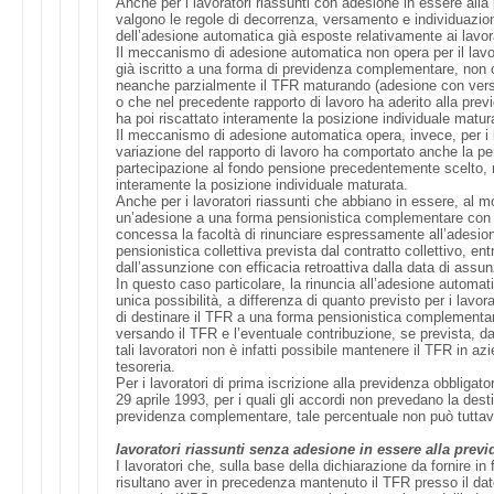
Anche per i lavoratori riassunti con adesione in essere al
valgono le regole di decorrenza, versamento e individuazion
dell’adesione automatica già esposte relativamente ai lavor
Il meccanismo di adesione automatica non opera per il lavo
già iscritto a una forma di previdenza complementare, non 
neanche parzialmente il TFR maturando (adesione con versa
o che nel precedente rapporto di lavoro ha aderito alla pr
ha poi riscattato interamente la posizione individuale matur
Il meccanismo di adesione automatica opera, invece, per i la
variazione del rapporto di lavoro ha comportato anche la perd
partecipazione al fondo pensione precedentemente scelto, 
interamente la posizione individuale maturata.
Anche per i lavoratori riassunti che abbiano in essere, al 
un’adesione a una forma pensionistica complementare con
concessa la facoltà di rinunciare espressamente all’adesio
pensionistica collettiva prevista dal contratto collettivo, entr
dall’assunzione con efficacia retroattiva dalla data di assu
In questo caso particolare, la rinuncia all’adesione automa
unica possibilità, a differenza di quanto previsto per i lavor
di destinare il TFR a una forma pensionistica complementar
versando il TFR e l’eventuale contribuzione, se prevista, d
tali lavoratori non è infatti possibile mantenere il TFR in az
tesoreria.
Per i lavoratori di prima iscrizione alla previdenza obbligato
29 aprile 1993, per i quali gli accordi non prevedano la des
previdenza complementare, tale percentuale non può tuttavi
lavoratori riassunti senza adesione in essere alla pre
I lavoratori che, sulla base della dichiarazione da fornire in
risultano aver in precedenza mantenuto il TFR presso il dat