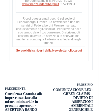
Borgognissanti n°8, Firenze, 50123
www.firenzefederalberghi.it
055219951
Ricevi questa email perchè sei socio di
Federalberghi Firenze. La newsletter è uno dei
servizi di Federalberghi Firenze riservato
esclusivamente agli Associati. Per riceverla hai a
suo tempo dato il tuo consenso. Disicrivendoti
cesserai di avere un servizio a te riservato ma
manterrai comunque l’adesione a Federalberghi
Firenze.
Se vuoi disiscriverti dalla Newsletter clicca qui
PROSSIMO
PRECEDENTE
COMUNICAZIONE LEX:
Consulenza Gratuita alle
GREEN CLAIMS –
imprese associate alla
DIVIETO DI
misura ministeriale in
ASSERZIONI
prossima apertura: ·
AMBIENTALI
APERTURA BANDO
GENERICHE E