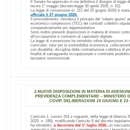
Il Senato ha approvato in via definitiva il disegno di legge 
lavoro 1° maggio (decreto-legge 30 aprile 2026, n. 62).
La legge di conversione (n. 112 del 25 giugno 2026) è stata
ufficiale il 27 giugno 2026.
Il provvedimento introduce il principio del “salario giusto” 
economico complessivo (TEC) dei contratti collettivi stipula
comparativamente più rappresentative.
Sono inoltre presenti disposizioni in materia di rinnovi contra
all’occupazione e contrasto al caporalato digitale.
La legge di conversione ha introdotto infine disposizioni in m
curriculari, tutor per la sostenibilità economica, collocamen
con disabilità, disciplina della contrattazione collettiva di p
finalità di salvaguardia occupazionale e continuità produtti
lavoratori somministrati.
2.
NUOVE DISPOSIZIONI IN MATERIA DI ADESIO
PREVIDENZA COMPLEMENTARE – MINISTERO D
COVIP, DELIBERAZIONI 19 GIUGNO E 23
L’articolo 1, commi 201 e seguenti, della legge di bilancio
2025, n. 199), modificando l’articolo 8 del decreto legislat
ha introdotto,
a decorrere dal 1° luglio 2026,
un meccanis
automatica alla previdenza complementare per i lavoratori d