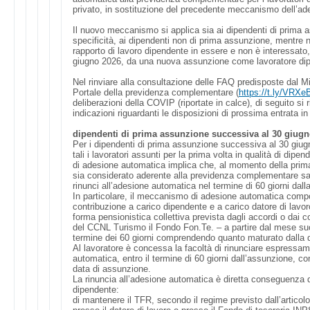
privato, in sostituzione del precedente meccanismo dell’ad
Il nuovo meccanismo si applica sia ai dipendenti di prima
specificità, ai dipendenti non di prima assunzione, mentre 
rapporto di lavoro dipendente in essere e non è interessat
giugno 2026, da una nuova assunzione come lavoratore di
Nel rinviare alla consultazione delle FAQ predisposte dal Mi
Portale della previdenza complementare (
https://t.ly/VRXe
deliberazioni della COVIP (riportate in calce), di seguito s
indicazioni riguardanti le disposizioni di prossima entrata in
dipendenti di prima assunzione successiva al 30 giug
Per i dipendenti di prima assunzione successiva al 30 giug
tali i lavoratori assunti per la prima volta in qualità di dip
di adesione automatica implica che, al momento della prima
sia considerato aderente alla previdenza complementare sal
rinunci all’adesione automatica nel termine di 60 giorni dall
In particolare, il meccanismo di adesione automatica compo
contribuzione a carico dipendente e a carico datore di lavor
forma pensionistica collettiva prevista dagli accordi o dai con
del CCNL Turismo il Fondo Fon.Te. – a partire dal mese su
termine dei 60 giorni comprendendo quanto maturato dalla 
Al lavoratore è concessa la facoltà di rinunciare espressam
automatica, entro il termine di 60 giorni dall’assunzione, con
data di assunzione.
La rinuncia all’adesione automatica è diretta conseguenza 
dipendente:
di mantenere il TFR, secondo il regime previsto dall’articol