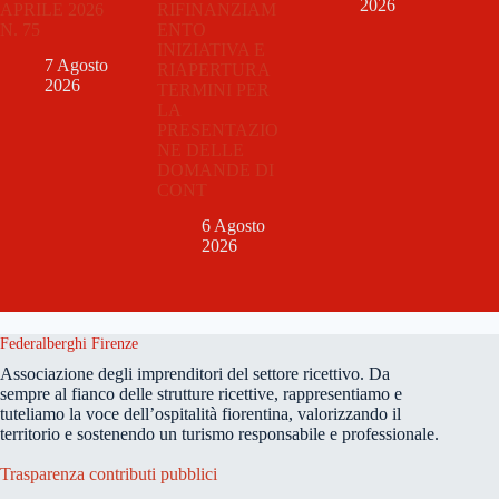
2026
APRILE 2026
RIFINANZIAM
N. 75
ENTO
INIZIATIVA E
7 Agosto
RIAPERTURA
2026
TERMINI PER
LA
PRESENTAZIO
NE DELLE
DOMANDE DI
CONT
6 Agosto
2026
Federalberghi Firenze
Associazione degli imprenditori del settore ricettivo. Da
sempre al fianco delle strutture ricettive, rappresentiamo e
tuteliamo la voce dell’ospitalità fiorentina, valorizzando il
territorio e sostenendo un turismo responsabile e professionale.
Trasparenza contributi pubblici