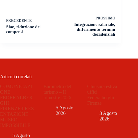
PROSSIMO
PRECEDENTE
Integrazione salariale,
Siae, riduzione dei
differimento termini
compensi
decadenziali
Articoli correlati
COMUNICAZI
Barometro del
Chiusura estiva
ONE
turismo – II
uffici
FEDERALBER
trimestre 2026
Federalberghi
GHI
Firenze
5 Agosto
FIRENZE:PRES
2026
3 Agosto
ENTAZIONE
2026
MUSEO
IMPOSSIBILE
5 Agosto