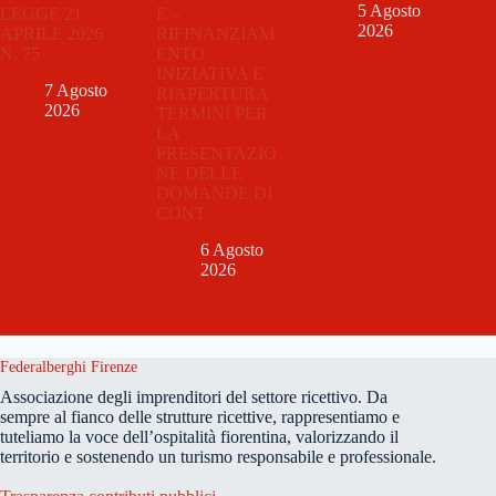
5 Agosto
LEGGE 21
E –
2026
APRILE 2026
RIFINANZIAM
N. 75
ENTO
INIZIATIVA E
7 Agosto
RIAPERTURA
2026
TERMINI PER
LA
PRESENTAZIO
NE DELLE
DOMANDE DI
CONT
6 Agosto
2026
Federalberghi Firenze
Associazione degli imprenditori del settore ricettivo. Da
sempre al fianco delle strutture ricettive, rappresentiamo e
tuteliamo la voce dell’ospitalità fiorentina, valorizzando il
territorio e sostenendo un turismo responsabile e professionale.