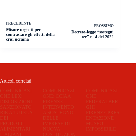
PRECEDENTE
PROSSIMO
Misure urgenti per
Decreto-legge “sostegni
contrastare gli effetti della
ter” n. 4 del 2022
crisi ucraina
Articoli correlati
COMUNICAZI
COMUNICAZI
COMUNICAZI
ONE LEX:
ONE: CCIAA
ONE
DISPOSIZIONI
FIRENZE
FEDERALBER
SANZIONATO
INTERVENTO
GHI
RIE A TUTELA
A SOSTEGNO
FIRENZE:PRES
DEI
DELLE
ENTAZIONE
PRODOTTI
IMPRESE DI
MUSEO
ALIMENTARI
NUOVA
IMPOSSIBILE
ITALIANI –
COSTITUZION