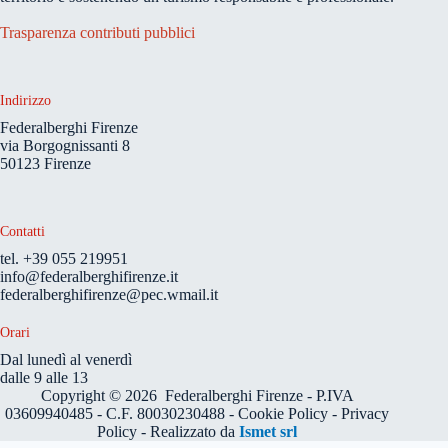
Trasparenza contributi pubblici
Indirizzo
Federalberghi Firenze
via Borgognissanti 8
50123 Firenze
Contatti
tel. +39 055 219951
info@federalberghifirenze.it
federalberghifirenze@pec.wmail.it
Orari
D
al lunedì al venerd
ì
dalle 9 alle 13
Copyright © 2026 Federalberghi Firenze - P.IVA
03609940485 - C.F. 80030230488 -
Cookie Policy
-
Privacy
Policy
- Realizzato da
Ismet srl