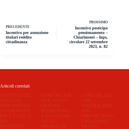
PROSSIMO
PRECEDENTE
Incentivo posticipo
Incentivo per assunzione
pensionamento –
titolari reddito
Chiarimenti – Inps,
cittadinanza
circolare 22 settembre
2023, n. 82
Articoli correlati
COMUNICAZI
COMUNICAZI
COMUNICAZI
ONE LEX:
ONE: CCIAA
ONE
DISPOSIZIONI
FIRENZE
FEDERALBER
SANZIONATO
INTERVENTO
GHI
RIE A TUTELA
A SOSTEGNO
FIRENZE:PRES
DEI
DELLE
ENTAZIONE
PRODOTTI
IMPRESE DI
MUSEO