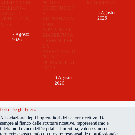
ALIMENTARI
NUOVA
IMPOSSIBILE
ITALIANI –
COSTITUZION
5 Agosto
LEGGE 21
E –
2026
APRILE 2026
RIFINANZIAM
N. 75
ENTO
INIZIATIVA E
7 Agosto
RIAPERTURA
2026
TERMINI PER
LA
PRESENTAZIO
NE DELLE
DOMANDE DI
CONT
6 Agosto
2026
Federalberghi Firenze
Associazione degli imprenditori del settore ricettivo. Da
sempre al fianco delle strutture ricettive, rappresentiamo e
tuteliamo la voce dell’ospitalità fiorentina, valorizzando il
territorio e sostenendo un turismo responsabile e professionale.