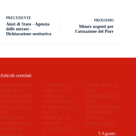
PRECEDENTE
PROSSIMO
Aiuti di Stato - Agenzia
Misure urgenti per
delle entrate -
l'attuazione del Pnrr
Dichiarazione sostitutiva
Articoli correlati
COMUNICAZI
COMUNICAZI
COMUNICAZI
ONE LEX:
ONE: CCIAA
ONE
DISPOSIZIONI
FIRENZE
FEDERALBER
SANZIONATO
INTERVENTO
GHI
RIE A TUTELA
A SOSTEGNO
FIRENZE:PRES
DEI
DELLE
ENTAZIONE
PRODOTTI
IMPRESE DI
MUSEO
ALIMENTARI
NUOVA
IMPOSSIBILE
ITALIANI –
COSTITUZION
5 Agosto
LEGGE 21
E –