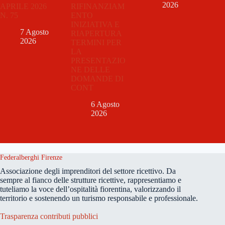
2026
APRILE 2026
RIFINANZIAM
N. 75
ENTO
INIZIATIVA E
7 Agosto
RIAPERTURA
2026
TERMINI PER
LA
PRESENTAZIO
NE DELLE
DOMANDE DI
CONT
6 Agosto
2026
Federalberghi Firenze
Associazione degli imprenditori del settore ricettivo. Da
sempre al fianco delle strutture ricettive, rappresentiamo e
tuteliamo la voce dell’ospitalità fiorentina, valorizzando il
territorio e sostenendo un turismo responsabile e professionale.
Trasparenza contributi pubblici