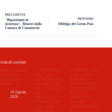
PRECEDENTE
PROSSIMO
"Ripartiamo in
sicurezza". Risorse dalla
Obbligo del Green Pass
Camera di Commercio
Articoli correlati
Memo: Chiusura
COMUNICAZI
COMUNICAZI
estiva uffici
ONE LEX:
ONE: CCIAA
Federalberghi
DISPOSIZIONI
FIRENZE
Firenze
SANZIONATO
INTERVENTO
RIE A TUTELA
A SOSTEGNO
10 Agosto
DEI
DELLE
2026
PRODOTTI
IMPRESE DI
ALIMENTARI
NUOVA
ITALIANI –
COSTITUZION
LEGGE 21
E –