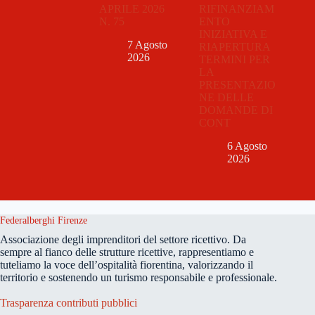
APRILE 2026
RIFINANZIAM
N. 75
ENTO
INIZIATIVA E
7 Agosto
RIAPERTURA
2026
TERMINI PER
LA
PRESENTAZIO
NE DELLE
DOMANDE DI
CONT
6 Agosto
2026
Federalberghi Firenze
Associazione degli imprenditori del settore ricettivo. Da
sempre al fianco delle strutture ricettive, rappresentiamo e
tuteliamo la voce dell’ospitalità fiorentina, valorizzando il
territorio e sostenendo un turismo responsabile e professionale.
Trasparenza contributi pubblici