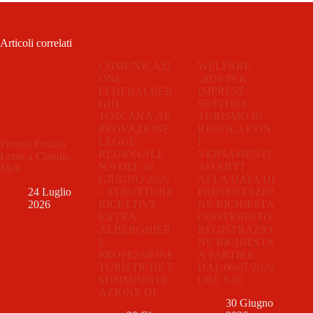
Articoli correlati
COMUNICAZI
WELFARE
ONE
2026 PER
FEDERALBER
IMPRESE
GHI
SETTORE
TOSCANA:AP
TURISMO IN
PROVAZIONE
REGOLA CON
LEGGE
I
Premio Festina
REGIONALE
VERSAMENTI
Lente a Claudio
N.9 DEL 16
AD EBTT
Meli
GIUGNO 2026
ALLA DATA DI
– STRUTTURE
PRESENTAZIO
24 Luglio
RICETTIVE
NE RICHIESTA
2026
EXTRA-
CONTRIBUTO
ALBERGHIER
REGISTRAZIO
E,
NE RICHIESTA
PROFESSIONE
A PARTIRE
TURISTICHE E
DAL 06/07/2026
SOMMINISTR
ORE 9.00
AZIONE DI
30 Giugno