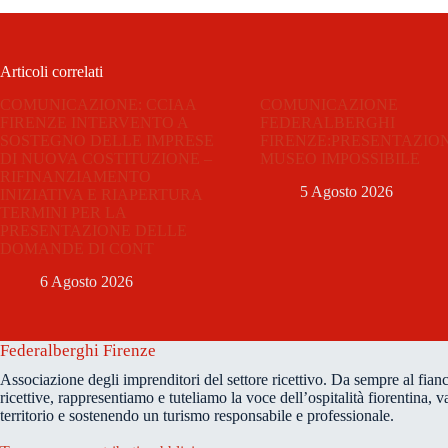
Articoli correlati
COMUNICAZIONE: CCIAA
COMUNICAZIONE
FIRENZE INTERVENTO A
FEDERALBERGHI
SOSTEGNO DELLE IMPRESE
FIRENZE:PRESENTAZIO
DI NUOVA COSTITUZIONE –
MUSEO IMPOSSIBILE
RIFINANZIAMENTO
5 Agosto 2026
INIZIATIVA E RIAPERTURA
TERMINI PER LA
PRESENTAZIONE DELLE
DOMANDE DI CONT
6 Agosto 2026
Federalberghi Firenze
Associazione degli imprenditori del settore ricettivo. Da sempre al fianc
ricettive, rappresentiamo e tuteliamo la voce dell’ospitalità fiorentina, v
territorio e sostenendo un turismo responsabile e professionale.