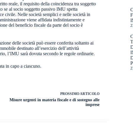
ritto reale, il requisito della coincidenza tra soggetto
ato se al socio soggetto passivo IMU spetta
 civile. Nelle società semplici e nelle società in
mministrazione viene affidata indistintamente e
I
ione del beneficio fiscale da parte del socio è
2
ione delle società può essere conferita soltanto ai
mobile destinato all’esercizio dell’attività
I
io, l’IMU sarà dovuta secondo le regole ordinarie.
D
uata in capo a ciascuno.
2
PROSSIMO
ARTICOLO
Misure urgenti in materia fiscale e di sostegno alle
imprese