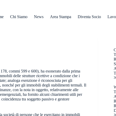
me
Chi Siamo
News
Area Stampa
Diventa Socio
Lavo
R
 178, commi 599 e 600), ha esonerato dalla prima
T
obili delle strutture ricettive a condizione che i
3
citate; analoga esenzione è riconosciuta per gli
i, nonché per gli immobili degli stabilimenti termali. Il
nanze, con la nota in oggetto, relativamente alle
ergenziali, ha fornito alcuni chiarimenti utili per
la coincidenza tra soggetto passivo e gestore
R
D
da società di persone che le esercitano in immobili
3