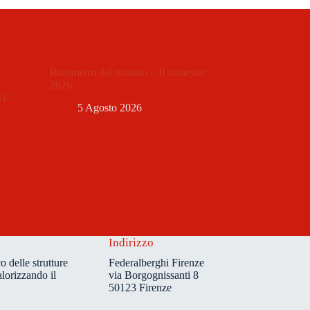
Barometro del turismo – II trimestre
2026
NE
5 Agosto 2026
Indirizzo
o delle strutture
Federalberghi Firenze
alorizzando il
via Borgognissanti 8
50123 Firenze