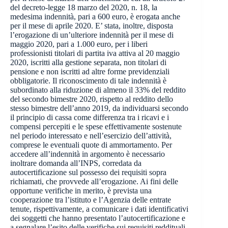
del decreto-legge 18 marzo del 2020, n. 18, la
medesima indennità, pari a 600 euro, è erogata anche
per il mese di aprile 2020. E’ stata, inoltre, disposta
l’erogazione di un’ulteriore indennità per il mese di
maggio 2020, pari a 1.000 euro, per i liberi
professionisti titolari di partita iva attiva al 20 maggio
2020, iscritti alla gestione separata, non titolari di
pensione e non iscritti ad altre forme previdenziali
obbligatorie. Il riconoscimento di tale indennità è
subordinato alla riduzione di almeno il 33% del reddito
del secondo bimestre 2020, rispetto al reddito dello
stesso bimestre dell’anno 2019, da individuarsi secondo
il principio di cassa come differenza tra i ricavi e i
compensi percepiti e le spese effettivamente sostenute
nel periodo interessato e nell’esercizio dell’attività,
comprese le eventuali quote di ammortamento. Per
accedere all’indennità in argomento è necessario
inoltrare domanda all’INPS, corredata da
autocertificazione sul possesso dei requisiti sopra
richiamati, che provvede all’erogazione. Ai fini delle
opportune verifiche in merito, è prevista una
cooperazione tra l’istituto e l’Agenzia delle entrate
tenute, rispettivamente, a comunicare i dati identificativi
dei soggetti che hanno presentato l’autocertificazione e
a segnalare l’esito delle verifiche sui requisiti reddituali.