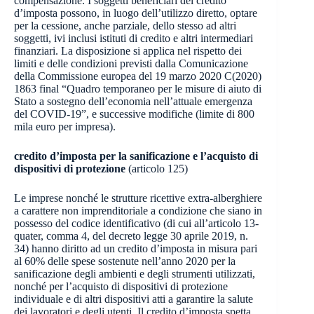
compensazione. I soggetti beneficiari del credito
d’imposta possono, in luogo dell’utilizzo diretto, optare
per la cessione, anche parziale, dello stesso ad altri
soggetti, ivi inclusi istituti di credito e altri intermediari
finanziari. La disposizione si applica nel rispetto dei
limiti e delle condizioni previsti dalla Comunicazione
della Commissione europea del 19 marzo 2020 C(2020)
1863 final “Quadro temporaneo per le misure di aiuto di
Stato a sostegno dell’economia nell’attuale emergenza
del COVID-19”, e successive modifiche (limite di 800
mila euro per impresa).
credito d’imposta per la sanificazione e l’acquisto di
dispositivi di protezione
(articolo 125)
Le imprese nonché le strutture ricettive extra-alberghiere
a carattere non imprenditoriale a condizione che siano in
possesso del codice identificativo (di cui all’articolo 13-
quater, comma 4, del decreto legge 30 aprile 2019, n.
34) hanno diritto ad un credito d’imposta in misura pari
al 60% delle spese sostenute nell’anno 2020 per la
sanificazione degli ambienti e degli strumenti utilizzati,
nonché per l’acquisto di dispositivi di protezione
individuale e di altri dispositivi atti a garantire la salute
dei lavoratori e degli utenti. Il credito d’imposta spetta