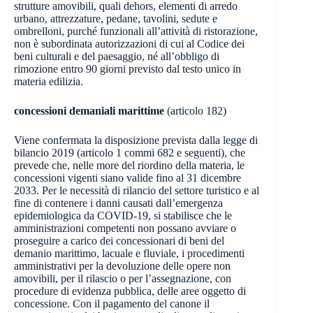
strutture amovibili, quali dehors, elementi di arredo
urbano, attrezzature, pedane, tavolini, sedute e
ombrelloni, purché funzionali all’attività di ristorazione,
non è subordinata autorizzazioni di cui al Codice dei
beni culturali e del paesaggio, né all’obbligo di
rimozione entro 90 giorni previsto dal testo unico in
materia edilizia.
concessioni demaniali marittime
(articolo 182)
Viene confermata la disposizione prevista dalla legge di
bilancio 2019 (articolo 1 commi 682 e seguenti), che
prevede che, nelle more del riordino della materia, le
concessioni vigenti siano valide fino al 31 dicembre
2033. Per le necessità di rilancio del settore turistico e al
fine di contenere i danni causati dall’emergenza
epidemiologica da COVID-19, si stabilisce che le
amministrazioni competenti non possano avviare o
proseguire a carico dei concessionari di beni del
demanio marittimo, lacuale e fluviale, i procedimenti
amministrativi per la devoluzione delle opere non
amovibili, per il rilascio o per l’assegnazione, con
procedure di evidenza pubblica, delle aree oggetto di
concessione. Con il pagamento del canone il