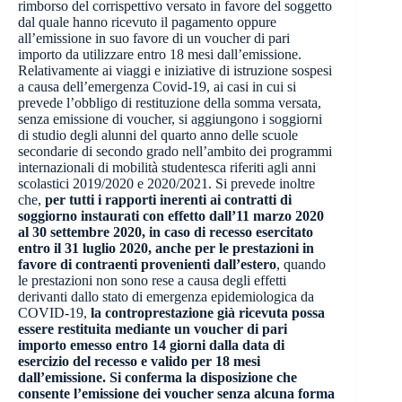
rimborso del corrispettivo versato in favore del soggetto
dal quale hanno ricevuto il pagamento oppure
all’emissione in suo favore di un voucher di pari
importo da utilizzare entro 18 mesi dall’emissione.
Relativamente ai viaggi e iniziative di istruzione sospesi
a causa dell’emergenza Covid-19, ai casi in cui si
prevede l’obbligo di restituzione della somma versata,
senza emissione di voucher, si aggiungono i soggiorni
di studio degli alunni del quarto anno delle scuole
secondarie di secondo grado nell’ambito dei programmi
internazionali di mobilità studentesca riferiti agli anni
scolastici 2019/2020 e 2020/2021. Si prevede inoltre
che,
per tutti i rapporti inerenti ai contratti di
soggiorno instaurati con effetto dall’11 marzo 2020
al 30 settembre 2020, in caso di recesso esercitato
entro il 31 luglio 2020, anche per le prestazioni in
favore di contraenti provenienti dall’estero
, quando
le prestazioni non sono rese a causa degli effetti
derivanti dallo stato di emergenza epidemiologica da
COVID-19,
la controprestazione già ricevuta possa
essere restituita mediante un voucher di pari
importo emesso entro 14 giorni dalla data di
esercizio del recesso e valido per 18 mesi
dall’emissione.
Si conferma la disposizione che
consente l’emissione dei voucher senza alcuna forma