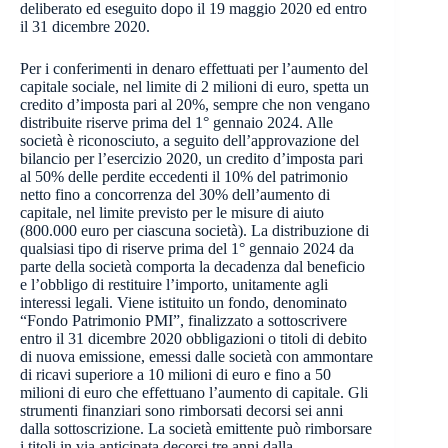
deliberato ed eseguito dopo il 19 maggio 2020 ed entro
il 31 dicembre 2020.
Per i conferimenti in denaro effettuati per l’aumento del
capitale sociale, nel limite di 2 milioni di euro, spetta un
credito d’imposta pari al 20%, sempre che non vengano
distribuite riserve prima del 1° gennaio 2024. Alle
società è riconosciuto, a seguito dell’approvazione del
bilancio per l’esercizio 2020, un credito d’imposta pari
al 50% delle perdite eccedenti il 10% del patrimonio
netto fino a concorrenza del 30% dell’aumento di
capitale, nel limite previsto per le misure di aiuto
(800.000 euro per ciascuna società). La distribuzione di
qualsiasi tipo di riserve prima del 1° gennaio 2024 da
parte della società comporta la decadenza dal beneficio
e l’obbligo di restituire l’importo, unitamente agli
interessi legali. Viene istituito un fondo, denominato
“Fondo Patrimonio PMI”, finalizzato a sottoscrivere
entro il 31 dicembre 2020 obbligazioni o titoli di debito
di nuova emissione, emessi dalle società con ammontare
di ricavi superiore a 10 milioni di euro e fino a 50
milioni di euro che effettuano l’aumento di capitale. Gli
strumenti finanziari sono rimborsati decorsi sei anni
dalla sottoscrizione. La società emittente può rimborsare
i titoli in via anticipata decorsi tre anni dalla