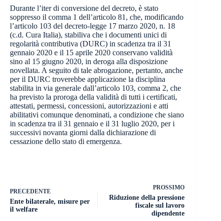
Durante l’iter di conversione del decreto, è stato
soppresso il comma 1 dell’articolo 81, che, modificando
l’articolo 103 del decreto-legge 17 marzo 2020, n. 18
(c.d. Cura Italia), stabiliva che i documenti unici di
regolarità contributiva (DURC) in scadenza tra il 31
gennaio 2020 e il 15 aprile 2020 conservano validità
sino al 15 giugno 2020, in deroga alla disposizione
novellata. A seguito di tale abrogazione, pertanto, anche
per il DURC troverebbe applicazione la disciplina
stabilita in via generale dall’articolo 103, comma 2, che
ha previsto la proroga della validità di tutti i certificati,
attestati, permessi, concessioni, autorizzazioni e atti
abilitativi comunque denominati, a condizione che siano
in scadenza tra il 31 gennaio e il 31 luglio 2020, per i
successivi novanta giorni dalla dichiarazione di
cessazione dello stato di emergenza.
PROSSIMO
PRECEDENTE
Riduzione della pressione
Ente bilaterale, misure per
fiscale sul lavoro
il welfare
dipendente