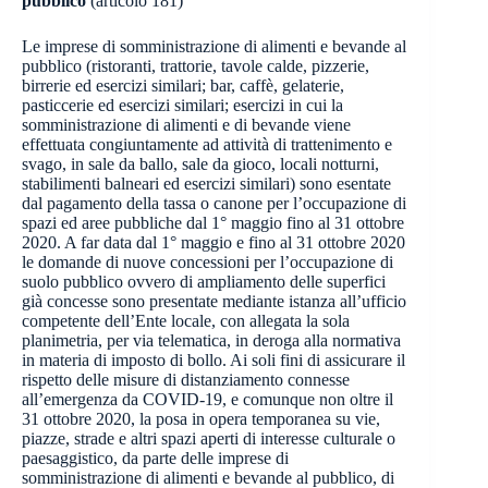
pubblico
(articolo 181)
Le imprese di somministrazione di alimenti e bevande al
pubblico (ristoranti, trattorie, tavole calde, pizzerie,
birrerie ed esercizi similari; bar, caffè, gelaterie,
pasticcerie ed esercizi similari; esercizi in cui la
somministrazione di alimenti e di bevande viene
effettuata congiuntamente ad attività di trattenimento e
svago, in sale da ballo, sale da gioco, locali notturni,
stabilimenti balneari ed esercizi similari) sono esentate
dal pagamento della tassa o canone per l’occupazione di
spazi ed aree pubbliche dal 1° maggio fino al 31 ottobre
2020. A far data dal 1° maggio e fino al 31 ottobre 2020
le domande di nuove concessioni per l’occupazione di
suolo pubblico ovvero di ampliamento delle superfici
già concesse sono presentate mediante istanza all’ufficio
competente dell’Ente locale, con allegata la sola
planimetria, per via telematica, in deroga alla normativa
in materia di imposto di bollo. Ai soli fini di assicurare il
rispetto delle misure di distanziamento connesse
all’emergenza da COVID-19, e comunque non oltre il
31 ottobre 2020, la posa in opera temporanea su vie,
piazze, strade e altri spazi aperti di interesse culturale o
paesaggistico, da parte delle imprese di
somministrazione di alimenti e bevande al pubblico, di