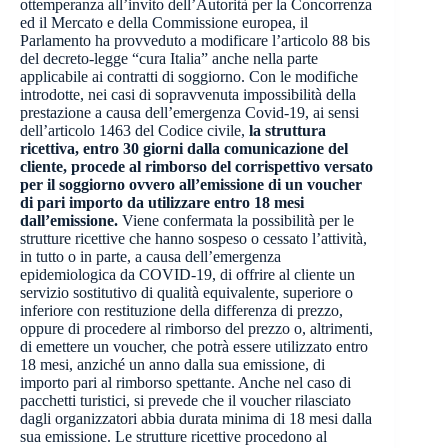
ottemperanza all’invito dell’Autorità per la Concorrenza
ed il Mercato e della Commissione europea, il
Parlamento ha provveduto a modificare l’articolo 88 bis
del decreto-legge “cura Italia” anche nella parte
applicabile ai contratti di soggiorno. Con le modifiche
introdotte, nei casi di sopravvenuta impossibilità della
prestazione a causa dell’emergenza Covid-19, ai sensi
dell’articolo 1463 del Codice civile,
la struttura
ricettiva, entro 30 giorni dalla comunicazione del
cliente, procede al rimborso del corrispettivo versato
per il soggiorno ovvero all’emissione di un voucher
di pari importo da utilizzare entro 18 mesi
dall’emissione.
Viene confermata la possibilità per le
strutture ricettive che hanno sospeso o cessato l’attività,
in tutto o in parte, a causa dell’emergenza
epidemiologica da COVID-19, di offrire al cliente un
servizio sostitutivo di qualità equivalente, superiore o
inferiore con restituzione della differenza di prezzo,
oppure di procedere al rimborso del prezzo o, altrimenti,
di emettere un voucher, che potrà essere utilizzato entro
18 mesi, anziché un anno dalla sua emissione, di
importo pari al rimborso spettante. Anche nel caso di
pacchetti turistici, si prevede che il voucher rilasciato
dagli organizzatori abbia durata minima di 18 mesi dalla
sua emissione. Le strutture ricettive procedono al