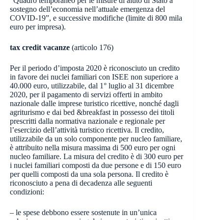
“Quadro temporaneo per le misure di aiuto di Stato a
sostegno dell’economia nell’attuale emergenza del
COVID-19”, e successive modifiche (limite di 800 mila
euro per impresa).
tax credit vacanze
(articolo 176)
Per il periodo d’imposta 2020 è riconosciuto un credito
in favore dei nuclei familiari con ISEE non superiore a
40.000 euro, utilizzabile, dal 1° luglio al 31 dicembre
2020, per il pagamento di servizi offerti in ambito
nazionale dalle imprese turistico ricettive, nonché dagli
agriturismo e dai bed &breakfast in possesso dei titoli
prescritti dalla normativa nazionale e regionale per
l’esercizio dell’attività turistico ricettiva. Il credito,
utilizzabile da un solo componente per nucleo familiare,
è attribuito nella misura massima di 500 euro per ogni
nucleo familiare. La misura del credito è di 300 euro per
i nuclei familiari composti da due persone e di 150 euro
per quelli composti da una sola persona. Il credito è
riconosciuto a pena di decadenza alle seguenti
condizioni:
– le spese debbono essere sostenute in un’unica