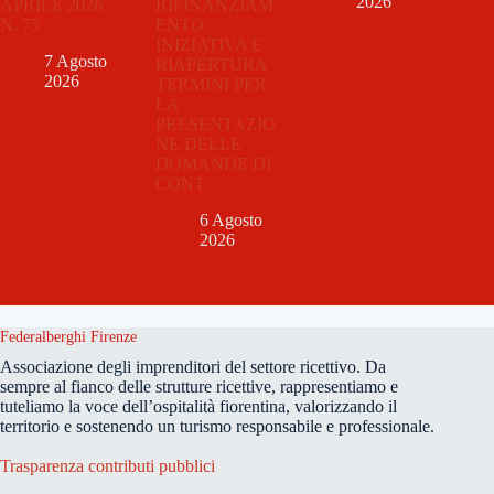
2026
APRILE 2026
RIFINANZIAM
N. 75
ENTO
INIZIATIVA E
7 Agosto
RIAPERTURA
2026
TERMINI PER
LA
PRESENTAZIO
NE DELLE
DOMANDE DI
CONT
6 Agosto
2026
Federalberghi Firenze
Associazione degli imprenditori del settore ricettivo. Da
sempre al fianco delle strutture ricettive, rappresentiamo e
tuteliamo la voce dell’ospitalità fiorentina, valorizzando il
territorio e sostenendo un turismo responsabile e professionale.
Trasparenza contributi pubblici