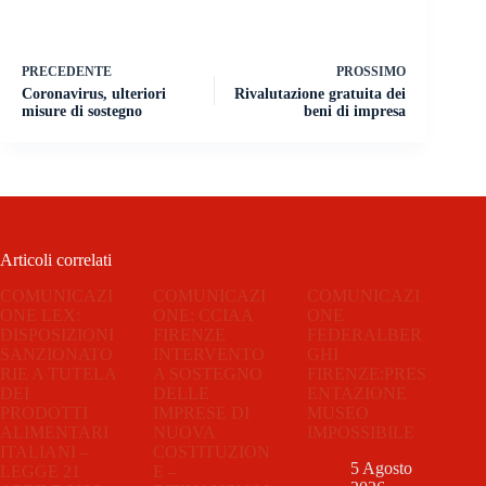
PRECEDENTE
PROSSIMO
Coronavirus, ulteriori
Rivalutazione gratuita dei
misure di sostegno
beni di impresa
Articoli correlati
COMUNICAZI
COMUNICAZI
COMUNICAZI
ONE LEX:
ONE: CCIAA
ONE
DISPOSIZIONI
FIRENZE
FEDERALBER
SANZIONATO
INTERVENTO
GHI
RIE A TUTELA
A SOSTEGNO
FIRENZE:PRES
DEI
DELLE
ENTAZIONE
PRODOTTI
IMPRESE DI
MUSEO
ALIMENTARI
NUOVA
IMPOSSIBILE
ITALIANI –
COSTITUZION
5 Agosto
LEGGE 21
E –