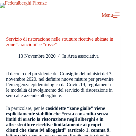
Salta
al
contenuto
Menu
Servizio di ristorazione nelle strutture ricettive ubicate in
zone “arancioni” e “rosse”
13 Novembre 2020
In
Area associativa
Il decreto del presidente del Consiglio dei ministri del 3
novembre 2020, nel definire nuove misure per prevenire
l’emergenza epidemiologica da Covid-19, regolamenta
le modalità di svolgimento del servizio di ristorazione in
seno alle aziende alberghiere.
In particolare, per le
cosiddette “zone gialle” viene
esplicitamente stabilito che “resta consentita senza
limiti di orario la ristorazione negli alberghi e in
altre strutture ricettive limitatamente ai propri
clienti che siano ivi alloggiati” (articolo 1, comma 9,
lettera gg)
, mentre non vengono fornite indicazioni in