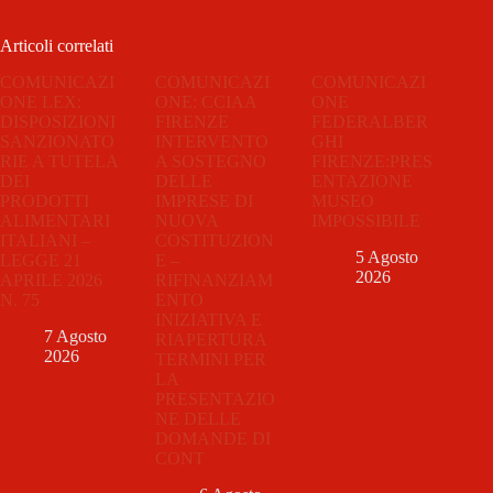
Articoli correlati
COMUNICAZI
COMUNICAZI
COMUNICAZI
ONE LEX:
ONE: CCIAA
ONE
DISPOSIZIONI
FIRENZE
FEDERALBER
SANZIONATO
INTERVENTO
GHI
RIE A TUTELA
A SOSTEGNO
FIRENZE:PRES
DEI
DELLE
ENTAZIONE
PRODOTTI
IMPRESE DI
MUSEO
ALIMENTARI
NUOVA
IMPOSSIBILE
ITALIANI –
COSTITUZION
5 Agosto
LEGGE 21
E –
2026
APRILE 2026
RIFINANZIAM
N. 75
ENTO
INIZIATIVA E
7 Agosto
RIAPERTURA
2026
TERMINI PER
LA
PRESENTAZIO
NE DELLE
DOMANDE DI
CONT