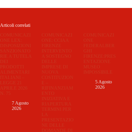
Articoli correlati
COMUNICAZI
COMUNICAZI
COMUNICAZI
ONE LEX:
ONE: CCIAA
ONE
DISPOSIZIONI
FIRENZE
FEDERALBER
SANZIONATO
INTERVENTO
GHI
RIE A TUTELA
A SOSTEGNO
FIRENZE:PRES
DEI
DELLE
ENTAZIONE
PRODOTTI
IMPRESE DI
MUSEO
ALIMENTARI
NUOVA
IMPOSSIBILE
ITALIANI –
COSTITUZION
5 Agosto
LEGGE 21
E –
2026
APRILE 2026
RIFINANZIAM
N. 75
ENTO
INIZIATIVA E
7 Agosto
RIAPERTURA
2026
TERMINI PER
LA
PRESENTAZIO
NE DELLE
DOMANDE DI