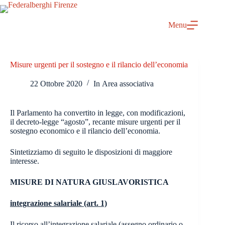
Salta
al
contenuto
Menu
Misure urgenti per il sostegno e il rilancio dell’economia
22 Ottobre 2020
In
Area associativa
Il Parlamento ha convertito in legge, con modificazioni,
il decreto-legge “agosto”, recante misure urgenti per il
sostegno economico e il rilancio dell’economia.
Sintetizziamo di seguito le disposizioni di maggiore
interesse.
MISURE DI NATURA GIUSLAVORISTICA
integrazione salariale (art. 1)
Il ricorso all’integrazione salariale (assegno ordinario o