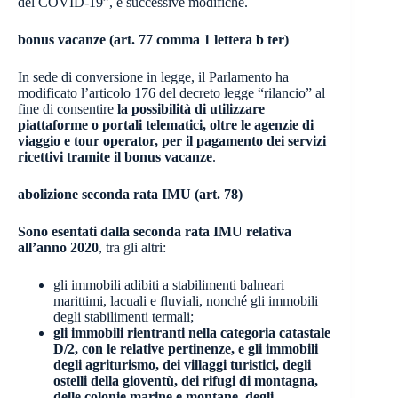
del COVID-19”, e successive modifiche.
bonus vacanze (art. 77 comma 1 lettera b ter)
In sede di conversione in legge, il Parlamento ha
modificato l’articolo 176 del decreto legge “rilancio” al
fine di consentire
la possibilità di utilizzare
piattaforme o portali telematici, oltre le agenzie di
viaggio e tour operator, per il pagamento dei servizi
ricettivi tramite il bonus vacanze
.
abolizione seconda rata IMU (art. 78)
Sono esentati dalla seconda rata IMU relativa
all’anno 2020
, tra gli altri:
gli immobili adibiti a stabilimenti balneari
marittimi, lacuali e fluviali, nonché gli immobili
degli stabilimenti termali;
gli immobili rientranti nella categoria catastale
D/2, con le relative pertinenze, e gli immobili
degli agriturismo, dei villaggi turistici, degli
ostelli della gioventù, dei rifugi di montagna,
delle colonie marine e montane, degli