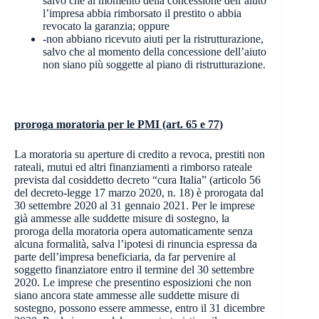
salvo che al momento della concessione dell’aiuto
l’impresa abbia rimborsato il prestito o abbia
revocato la garanzia; oppure
-non abbiano ricevuto aiuti per la ristrutturazione,
salvo che al momento della concessione dell’aiuto
non siano più soggette al piano di ristrutturazione.
proroga moratoria per le PMI (art. 65 e 77)
La moratoria su aperture di credito a revoca, prestiti non
rateali, mutui ed altri finanziamenti a rimborso rateale
prevista dal cosiddetto decreto “cura Italia” (articolo 56
del decreto-legge 17 marzo 2020, n. 18) è prorogata dal
30 settembre 2020 al 31 gennaio 2021. Per le imprese
già ammesse alle suddette misure di sostegno, la
proroga della moratoria opera automaticamente senza
alcuna formalità, salva l’ipotesi di rinuncia espressa da
parte dell’impresa beneficiaria, da far pervenire al
soggetto finanziatore entro il termine del 30 settembre
2020. Le imprese che presentino esposizioni che non
siano ancora state ammesse alle suddette misure di
sostegno, possono essere ammesse, entro il 31 dicembre