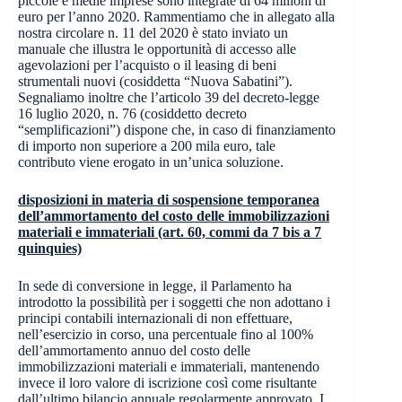
piccole e medie imprese sono integrate di 64 milioni di
euro per l’anno 2020. Rammentiamo che in allegato alla
nostra circolare n. 11 del 2020 è stato inviato un
manuale che illustra le opportunità di accesso alle
agevolazioni per l’acquisto o il leasing di beni
strumentali nuovi (cosiddetta “Nuova Sabatini”).
Segnaliamo inoltre che l’articolo 39 del decreto-legge
16 luglio 2020, n. 76 (cosiddetto decreto
“semplificazioni”) dispone che, in caso di finanziamento
di importo non superiore a 200 mila euro, tale
contributo viene erogato in un’unica soluzione.
disposizioni in materia di sospensione temporanea
dell’ammortamento del costo delle immobilizzazioni
materiali e immateriali (art. 60, commi da 7 bis a 7
quinquies)
In sede di conversione in legge, il Parlamento ha
introdotto la possibilità per i soggetti che non adottano i
principi contabili internazionali di non effettuare,
nell’esercizio in corso, una percentuale fino al 100%
dell’ammortamento annuo del costo delle
immobilizzazioni materiali e immateriali, mantenendo
invece il loro valore di iscrizione così come risultante
dall’ultimo bilancio annuale regolarmente approvato. I