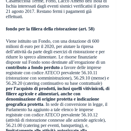
Casamicciola Terme, Forio, Lacco Ameno dell’Isola di
Ischia interessati dagli eventi sismici verificatisi il giorno
21 agosto 2017. Restano fermi i pagamenti già
effettuati.
fondo per la filiera della ristorazione (art. 58)
Viene istituito un Fondo, con una dotazione di 600
milioni di euro per il 2020, per aiutare la ripresa
dell’attività da parte degli esercizi di ristorazione e per
ridurre lo spreco alimentare. Le risorse finanziarie
disposte sul Fondo sono destinate all’erogazione di un
contributo a fondo perduto
a favore delle imprese
registrate con codice ATECO prevalente 56.10.11
(ristorazione con somministrazione), 56.29.10 (mense) e
56.29.20 (catering continuativo su base contrattuale)
per l’acquisto di prodotti, inclusi quelli vitivinicoli, di
filiere agricole e alimentari, anche con
denominazione di origine protetta e indicazione
geografica protetta
. In sede di conversione in legge, il
Parlamento ha aggiunto a tale elenco le imprese
registrate con codice ATECO prevalente 56.10.12
(attività di ristorazione connesse alle aziende agricole),
56.21.00 (catering per eventi, banqueting), e,
limitatamente alle attività autorizzate alla