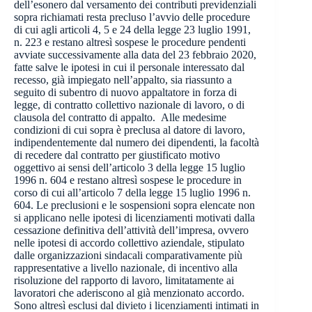
dell’esonero dal versamento dei contributi previdenziali
sopra richiamati resta precluso l’avvio delle procedure
di cui agli articoli 4, 5 e 24 della legge 23 luglio 1991,
n. 223 e restano altresì sospese le procedure pendenti
avviate successivamente alla data del 23 febbraio 2020,
fatte salve le ipotesi in cui il personale interessato dal
recesso, già impiegato nell’appalto, sia riassunto a
seguito di subentro di nuovo appaltatore in forza di
legge, di contratto collettivo nazionale di lavoro, o di
clausola del contratto di appalto. Alle medesime
condizioni di cui sopra è preclusa al datore di lavoro,
indipendentemente dal numero dei dipendenti, la facoltà
di recedere dal contratto per giustificato motivo
oggettivo ai sensi dell’articolo 3 della legge 15 luglio
1996 n. 604 e restano altresì sospese le procedure in
corso di cui all’articolo 7 della legge 15 luglio 1996 n.
604. Le preclusioni e le sospensioni sopra elencate non
si applicano nelle ipotesi di licenziamenti motivati dalla
cessazione definitiva dell’attività dell’impresa, ovvero
nelle ipotesi di accordo collettivo aziendale, stipulato
dalle organizzazioni sindacali comparativamente più
rappresentative a livello nazionale, di incentivo alla
risoluzione del rapporto di lavoro, limitatamente ai
lavoratori che aderiscono al già menzionato accordo.
Sono altresì esclusi dal divieto i licenziamenti intimati in