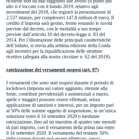
richieste non ha mai raggiunto tale livello (il punto più
alto si è toccato con il bando 2019, relativo agli
investimenti del 2018, che registrò la presentazione di
2.537 istanze, per complessivi 147,8 milioni di euro). Il
credito d’imposta sarà gestito, ferme restando le novità
previste dal decreto, con le modalità a suo tempo
previste dall’articolo 10 del decreto-legge n. 83 del
2014. Per l’illustrazione delle principali caratteristiche
dell’istituto, si rinvia alla settima edizione della Guida
agli incentivi per la riqualificazione delle strutture
ricettive (allegata alla nostra circolare n. 62 del 2019).
rateizzazione dei versamenti sospesi (art. 97)
I versamenti che sono stati sospesi durante il periodo di
lockdown (imposta sul valore aggiunto, ritenute alla
fonte, contributi previdenziali e assistenziali a marzo,
aprile e maggio) possono essere effettuati, senza
applicazione di sanzioni e interessi, per un importo pari
al 50% delle somme oggetto di sospensione, in un’unica
soluzione entro il 16 settembre 2020 o mediante
rateizzazione, fino ad un massimo di quattro rate mensili
di pari importo, con il versamento della prima rata entro
il 16 settembre 2020. Il versamento del restante 50%
delle somme dovute può essere effettuato, senza