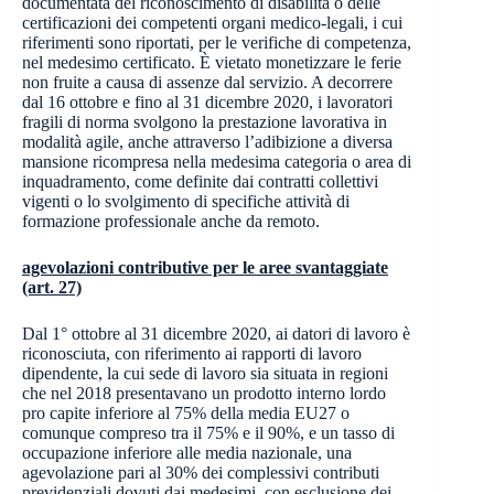
documentata del riconoscimento di disabilità o delle
certificazioni dei competenti organi medico-legali, i cui
riferimenti sono riportati, per le verifiche di competenza,
nel medesimo certificato. È vietato monetizzare le ferie
non fruite a causa di assenze dal servizio. A decorrere
dal 16 ottobre e fino al 31 dicembre 2020, i lavoratori
fragili di norma svolgono la prestazione lavorativa in
modalità agile, anche attraverso l’adibizione a diversa
mansione ricompresa nella medesima categoria o area di
inquadramento, come definite dai contratti collettivi
vigenti o lo svolgimento di specifiche attività di
formazione professionale anche da remoto.
agevolazioni contributive per le aree svantaggiate
(art. 27)
Dal 1° ottobre al 31 dicembre 2020, ai datori di lavoro è
riconosciuta, con riferimento ai rapporti di lavoro
dipendente, la cui sede di lavoro sia situata in regioni
che nel 2018 presentavano un prodotto interno lordo
pro capite inferiore al 75% della media EU27 o
comunque compreso tra il 75% e il 90%, e un tasso di
occupazione inferiore alle media nazionale, una
agevolazione pari al 30% dei complessivi contributi
previdenziali dovuti dai medesimi, con esclusione dei