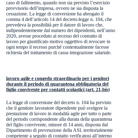
caso di fallimento, quando non sia previsto l’esercizio
provvisorio dell’impresa, ovvero ne sia disposta la
cessazione. La legge di conversione ha abrogato il
comma 4 dell’articolo 14 del decreto-legge n. 104, che
prevedeva la possibilità per il datore di lavoro che,
indipendentemente dal numero dei dipendenti, nell’anno
2020, avesse proceduto al recesso del contratto di
lavoro per giustificato motivo oggettivo di revocare in
ogni tempo il recesso purché contestualmente facesse
richiesta del trattamento di cassa integrazione salariale.
lavoro agile e congedo straordinario per i genitori
durante il periodo di quarantena obbligatoria del
figlio convivente per contatti scolastici (art. 21-bis)
La legge di conversione del decreto n. 104 ha previsto
che il genitore lavoratore dipendente può svolgere la
prestazione di lavoro in modalità agile per tutto o parte
del periodo corrispondente alla durata della quarantena
del figlio convivente, minore di 14 anni, disposta dal
Dipartimento di prevenzione della ASL territorialmente
competente a seguito di contatto verificatosi all’interno