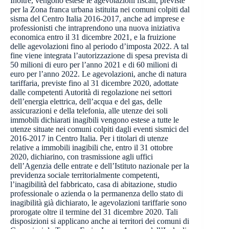
Inoltre, vengono estese le agevolazioni fiscali, previste
per la Zona franca urbana istituita nei comuni colpiti dal
sisma del Centro Italia 2016-2017, anche ad imprese e
professionisti che intraprendono una nuova iniziativa
economica entro il 31 dicembre 2021, e la fruizione
delle agevolazioni fino al periodo d’imposta 2022. A tal
fine viene integrata l’autorizzazione di spesa prevista di
50 milioni di euro per l’anno 2021 e di 60 milioni di
euro per l’anno 2022. Le agevolazioni, anche di natura
tariffaria, previste fino al 31 dicembre 2020, adottate
dalle competenti Autorità di regolazione nei settori
dell’energia elettrica, dell’acqua e del gas, delle
assicurazioni e della telefonia, alle utenze dei soli
immobili dichiarati inagibili vengono estese a tutte le
utenze situate nei comuni colpiti dagli eventi sismici del
2016-2017 in Centro Italia. Per i titolari di utenze
relative a immobili inagibili che, entro il 31 ottobre
2020, dichiarino, con trasmissione agli uffici
dell’Agenzia delle entrate e dell’Istituto nazionale per la
previdenza sociale territorialmente competenti,
l’inagibilità del fabbricato, casa di abitazione, studio
professionale o azienda o la permanenza dello stato di
inagibilità già dichiarato, le agevolazioni tariffarie sono
prorogate oltre il termine del 31 dicembre 2020. Tali
disposizioni si applicano anche ai territori dei comuni di